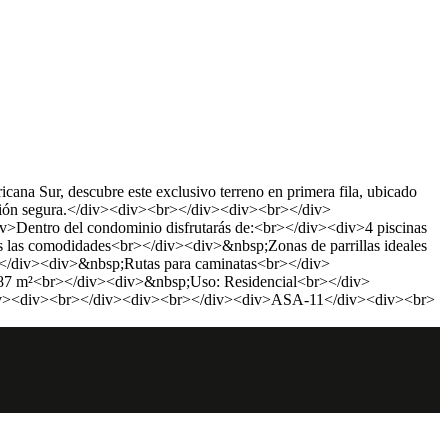
 Sur, descubre este exclusivo terreno en primera fila, ubicado
ersión segura.</div><div><br></div><div><br></div>
v>Dentro del condominio disfrutarás de:<br></div><div>4 piscinas
 las comodidades<br></div><div>&nbsp;Zonas de parrillas ideales
r></div><div>&nbsp;Rutas para caminatas<br></div>
.87 m²<br></div><div>&nbsp;Uso: Residencial<br></div>
s</div><div><br></div><div><br></div><div>ASA-11</div><div><br>