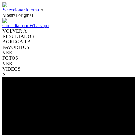
Seleccionar idioma
▼
Mostrar original
Consultar por Whatsapp
VOLVER A
RESULTADOS
AGREGAR A
FAVORITOS
VER
FOTOS
VER
VIDEOS
X