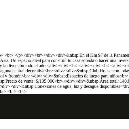
 <br> </p><div><br></div><div>&nbsp;En el Km 97 de la Panamericana
Asia. Un espacio ideal para construir tu casa soñada o hacer una inv
o y la diversión todo el año.</div><div><br></div><div><br></div><di
aguna central decorativa<br></div><div>&nbsp;Club House con todas
tbol y frontón<br></div><div>&nbsp;Espacios de juego para niños<b
sp;Precio de venta: S/105,000<br></div><div>&nbsp;Área total: 140
br></div><div>&nbsp;Conexiones de agua, luz y desagüe disponible
br> <br> <br>