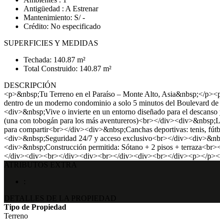
Antigüedad : A Estrenar
Mantenimiento: S/ -
Crédito: No especificado
SUPERFICIES Y MEDIDAS
Techada: 140.87 m²
Total Construido: 140.87 m²
DESCRIPCIÓN
<p>&nbsp;Tu Terreno en el Paraíso – Monte Alto, Asia&nbsp;</p><p>
dentro de un moderno condominio a solo 5 minutos del Boulevard de 
<div>&nbsp;Vive o invierte en un entorno diseñado para el descans
(una con tobogán para los más aventureros)<br></div><div>&nbsp;L
para compartir<br></div><div>&nbsp;Canchas deportivas: tenis, fú
<div>&nbsp;Seguridad 24/7 y acceso exclusivo<br></div><div>&nb
<div>&nbsp;Construcción permitida: Sótano + 2 pisos + terraza<
</div><div><br></div><div><br></div><div><br></div><p></p><
ATRIBUTOS EXTRA
:
DETALLES DE LA PROPIEDAD
Tipo de Propiedad
Terreno