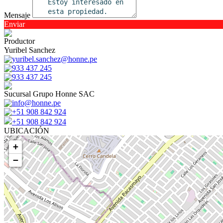
Mensaje
Enviar
Productor
Yuribel Sanchez
yuribel.sanchez@honne.pe
933 437 245
933 437 245
Sucursal Grupo Honne SAC
info@honne.pe
+51 908 842 924
+51 908 842 924
UBICACIÓN
+
−