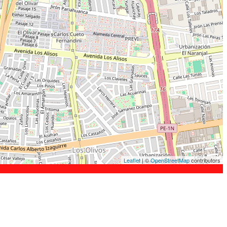
Leaflet
| ©
OpenStreetMap
contributors