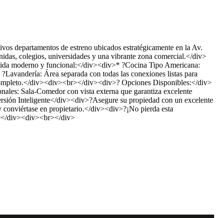
artamentos de estreno ubicados estratégicamente en la Av.
nidas, colegios, universidades y una vibrante zona comercial.</div>
 vida moderno y funcional:</div><div>* ?Cocina Tipo Americana:
Lavandería: Área separada con todas las conexiones listas para
completo.</div><div><br></div><div>? Opciones Disponibles:</div>
ales: Sala-Comedor con vista externa que garantiza excelente
ersión Inteligente</div><div>?Asegure su propiedad con un excelente
viértase en propietario.</div><div>?¡No pierda esta
19</div><div><br></div>