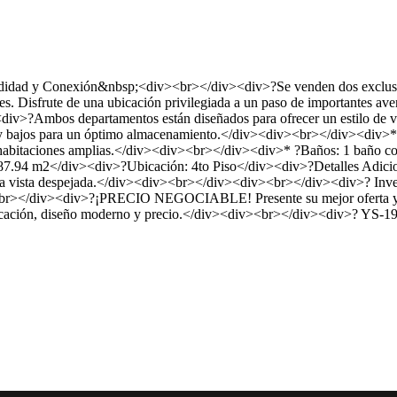
nexión&nbsp;<div><br></div><div>?Se venden dos exclusivos dep
es. Disfrute de una ubicación privilegiada a un paso de importantes ave
div>?Ambos departamentos están diseñados para ofrecer un estilo de
s y bajos para un óptimo almacenamiento.</div><div><br></div><div>* ?
 habitaciones amplias.</div><div><br></div><div>* ?Baños: 1 baño 
87.94 m2</div><div>?Ubicación: 4to Piso</div><div>?Detalles Adicion
 una vista despejada.</div><div><br></div><div><br></div><div>? Inv
br></div><div>?¡PRECIO NEGOCIABLE! Presente su mejor oferta y con
ubicación, diseño moderno y precio.</div><div><br></div><div>? YS-