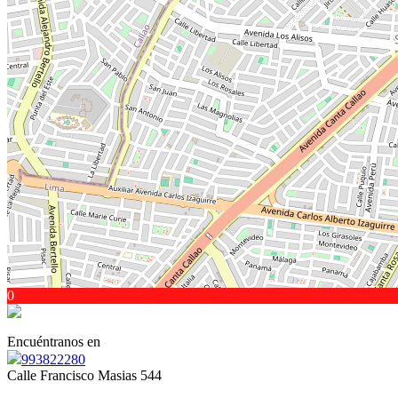
0
Encuéntranos en
993822280
Calle Francisco Masias 544