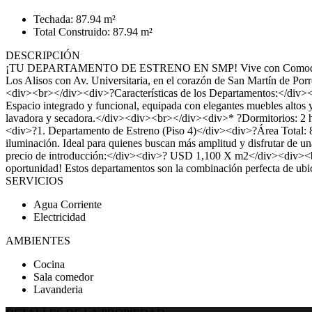
Techada: 87.94 m²
Total Construido: 87.94 m²
DESCRIPCIÓN
¡TU DEPARTAMENTO DE ESTRENO EN SMP! Vive con Comodidad y Co
Los Alisos con Av. Universitaria, en el corazón de San Martín de Porr
<div><br></div><div>?Características de los Departamentos:</div><
Espacio integrado y funcional, equipada con elegantes muebles alto
lavadora y secadora.</div><div><br></div><div>* ?Dormitorios: 2
<div>?1. Departamento de Estreno (Piso 4)</div><div>?Área Total: 
iluminación. Ideal para quienes buscan más amplitud y disfrutar de
precio de introducción:</div><div>? USD 1,100 X m2</div><div><
oportunidad! Estos departamentos son la combinación perfecta de 
SERVICIOS
Agua Corriente
Electricidad
AMBIENTES
Cocina
Sala comedor
Lavanderia