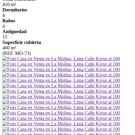
410 m²
Dormitorios
4
Baños
4
Antiguedad
15
Superficie cubierta
400 m²
(REF. MO-73)