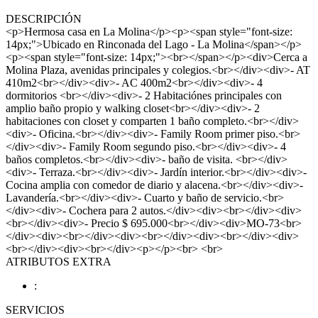
DESCRIPCIÓN
<p>Hermosa casa en La Molina</p><p><span style="font-size:
14px;">Ubicado en Rinconada del Lago - La Molina</span></p>
<p><span style="font-size: 14px;"><br></span></p><div>Cerca a
Molina Plaza, avenidas principales y colegios.<br></div><div>- AT
410m2<br></div><div>- AC 400m2<br></div><div>- 4
dormitorios <br></div><div>- 2 Habitaciónes principales con
amplio baño propio y walking closet<br></div><div>- 2
habitaciones con closet y comparten 1 baño completo.<br></div>
<div>- Oficina.<br></div><div>- Family Room primer piso.<br>
</div><div>- Family Room segundo piso.<br></div><div>- 4
baños completos.<br></div><div>- baño de visita. <br></div>
<div>- Terraza.<br></div><div>- Jardín interior.<br></div><div>-
Cocina amplia con comedor de diario y alacena.<br></div><div>-
Lavandería.<br></div><div>- Cuarto y baño de servicio.<br>
</div><div>- Cochera para 2 autos.</div><div><br></div><div>
<br></div><div>- Precio $ 695.000<br></div><div>MO-73<br>
</div><div><br></div><div><br></div><div><br></div><div>
<br></div><div><br></div><p></p><br> <br>
ATRIBUTOS EXTRA
:
SERVICIOS