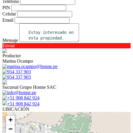
Teléfono
PIN
Celular
Email
Mensaje
Enviar
Productor
Marina Ocampo
marina.ocampo@honne.pe
954 337 903
954 337 903
Sucursal Grupo Honne SAC
info@honne.pe
+51 908 842 924
+51 908 842 924
UBICACIÓN
+
−