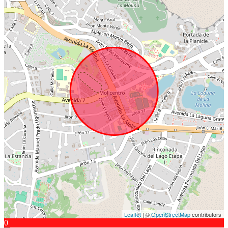
Leaflet
| ©
OpenStreetMap
contributors
0