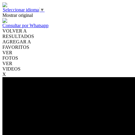
Seleccionar idioma
▼
Mostrar original
Consultar por Whatsapp
VOLVER A
RESULTADOS
AGREGAR A
FAVORITOS
VER
FOTOS
VER
VIDEOS
X