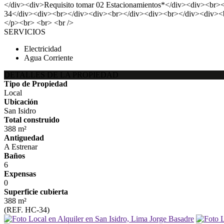
</div><div>Requisito tomar 02 Estacionamientos*</div><div><br>
34</div><div><br></div><div><br></div><div><br></div><div><
</p><br> <br> <br />
SERVICIOS
Electricidad
Agua Corriente
DETALLES DE LA PROPIEDAD
Tipo de Propiedad
Local
Ubicación
San Isidro
Total construido
388 m²
Antiguedad
A Estrenar
Baños
6
Expensas
0
Superficie cubierta
388 m²
(REF. HC-34)