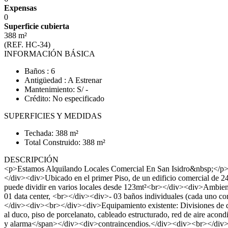
Expensas
0
Superficie cubierta
388 m²
(REF. HC-34)
INFORMACIÓN BÁSICA
Baños : 6
Antigüedad : A Estrenar
Mantenimiento: S/ -
Crédito: No especificado
SUPERFICIES Y MEDIDAS
Techada: 388 m²
Total Construido: 388 m²
DESCRIPCIÓN
<p>Estamos Alquilando Locales Comercial En San Isidro&nbsp;</p><di
</div><div>Ubicado en el primer Piso, de un edificio comercial de 
puede dividir en varios locales desde 123mt²<br></div><div>Ambien
01 data center, <br></div><div>- 03 baños individuales (cada uno con
</div><div><br></div><div>Equipamiento existente: Divisiones de dry
al duco, piso de porcelanato, cableado estructurado, red de aire acond
y alarma</span></div><div>contraincendios.</div><div><br></div