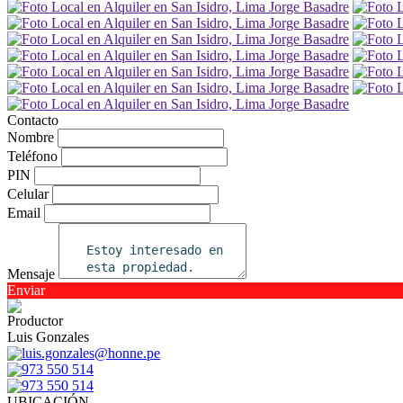
Contacto
Nombre
Teléfono
PIN
Celular
Email
Mensaje
Enviar
Productor
Luis Gonzales
luis.gonzales@honne.pe
973 550 514
973 550 514
UBICACIÓN