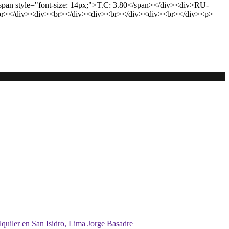
pan style="font-size: 14px;">T.C: 3.80</span></div><div>RU-
br></div><div><br></div><div><br></div><div><br></div><p>