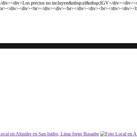
</div><div>Los precios no incluyen&nbsp;el&nbsp;IGV</div><div><s
br></div><div><br></div><div><br></div><div><br></div><div><