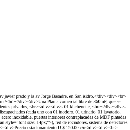
 javier prado y la av Jorge Basadre, en San isidro,</div><div><br>
6mt²<br></div><div>Una Planta comercial libre de 360mt², que se
entes privados, <br></div><div>- 01 kitchenette, <br></div><div>-
scapacitados (cada uno con 01 inodoro, 01 urinario, 01 lavatorio.
 acero inoxidable, puertas interiores contraplacadas de MDF pintadas
an style="font-size: 14px;">), red de rociadores, sistema de detectores
><div>Precio estacionamiento U $ 150.00 c/u</div><div><br>