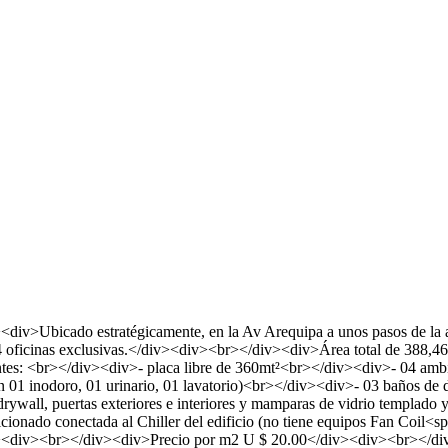
v>Ubicado estratégicamente, en la Av Arequipa a unos pasos de la av
24 oficinas exclusivas.</div><div><br></div><div>Área total de 388,4
tes: <br></div><div>- placa libre de 360mt²<br></div><div>- 04 ambi
 01 inodoro, 01 urinario, 01 lavatorio)<br></div><div>- 03 baños de di
wall, puertas exteriores e interiores y mamparas de vidrio templado y
icionado conectada al Chiller del edificio (no tiene equipos Fan Coil<sp
><div><br></div><div>Precio por m2 U $ 20.00</div><div><br></div