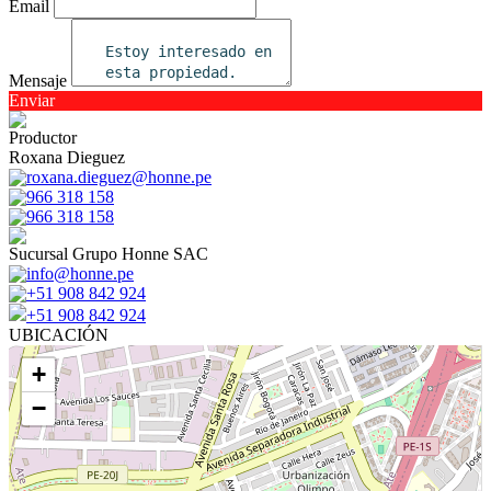
Email
Mensaje
Enviar
Productor
Roxana Dieguez
roxana.dieguez@honne.pe
966 318 158
966 318 158
Sucursal Grupo Honne SAC
info@honne.pe
+51 908 842 924
+51 908 842 924
UBICACIÓN
+
−