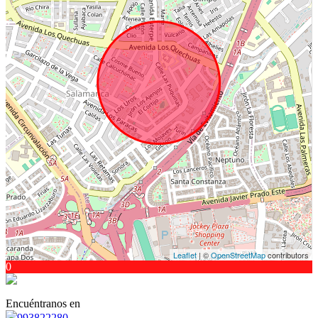
Leaflet
| ©
OpenStreetMap
contributors
0
Encuéntranos en
993822280