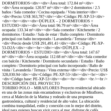
DORMITORIOS</div><div>Área total: 172.84 m²</div>
<div>Área ocupada: 120.97 m²</div><div>2 dormitorios / 2.5
baños / Sala comedor / Cocina equipada / Vista interior</div>
<div>Precio: US$ 363,787</div><div>Código: PE-XP-53</div>
<div><br></div><div>DÚPLEX – 2 DORMITORIOS +
ESTUDIO</div><div>Área total: 96.79 m²</div><div>Área
ocupada: 133.34 m²</div><div>Sala comedor / Kitchenette / 2
dormitorios / Estudio / Sala de estar / Baño completo / Dormitorio
principal con baño incorporado / Lavandería / Terraza</div>
<div>Precio desde US$ 291,491.41</div><div>Código: PE-XP-
53-D2A</div><div><br></div><div>DÚPLEX – 2
DORMITORIOS + ESTUDIO</div><div>Área total: 147.67
m²</div><div>Área ocupada: 112.68 m²</div><div>Sala comedor
con balcón / Kitchenette / Dormitorio secundario / Estudio / Baño
completo / Dormitorio principal con baño incorporado / Baño de
visita / Lavandería / Terraza / Vista externa</div><div>Precio: US$
328,030.94</div><div>Código: PE-XP-53</div><div><br></div>
<div>Código base: PE-XP-53</div><div><br></div> <br /><br />
DESCRIPCIÓN DEL PROYECTO
TORIBIO POLO – MIRAFLORES Proyecto residencial ubicado
en una de las zonas más encantadoras y exclusivas de Miraflores,
cerca al Malecón de la Marina y rodeado de una propuesta
gastronómica, cultural y residencial de alto valor. La ubicación
combina tranquilidad, estilo y conexión con lo mejor del distrito,
ideal para quienes buscan vivir cerca al mar, disfrutar de cafés,