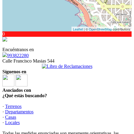
Leaflet
| ©
OpenStreetMap
contributors
0
Encuéntranos en
993822280
Calle Francisco Masias 544
Síguenos en
Asociados con
¿Qué estás buscando?
·
Terrenos
·
Departamentos
·
Casas
·
Locales
Todas las medidas enunciadas son meramente orientativas, las