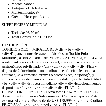
Medios baños : 1
Antigüedad : A Estrenar
Mantenimiento: S/ -
Crédito: No especificado
SUPERFICIES Y MEDIDAS
Techada: 96.79 m²
Total Construido: 96.79 m²
DESCRIPCIÓN
TORIBIO POLO – MIRAFLORES<div><br></div>
<div>Departamentos de estreno ubicados en Toribio Polo,
Miraflores, a solo 2 cuadras del Malecón de la Marina, en una zona
residencial con excelente conectividad, alta valorización y entorno
gastronómico privilegiado.</div><div><br></div><div>Flats y
dúplex de 2 dormitorios con distribuciones funcionales, cocina
equipada, sala comedor, terrazas o balcones según tipología, y
ambientes pensados para vivir con comodidad y estilo.</div><div>
<br></div><div>Entrega inmediata.</div><div>Estacionamientos
disponibles.</div><div><br></div><div>FLAT – 2
DORMITORIOS</div><div>Área total: 67.62 m²</div><div>2
dormitorios / 2.5 baños / Sala comedor / Cocina equipada / Vista
externa</div><div>Precio desde US$ 178,999</div><div>Código:
PE-XP-53</div><div><br></div><div>FLAT – 2