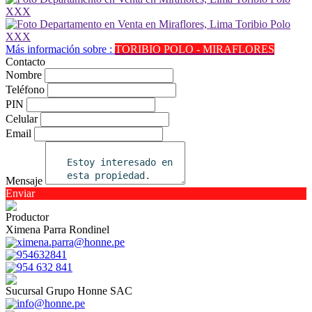
Más información sobre :
TORIBIO POLO - MIRAFLORES
Contacto
Nombre
Teléfono
PIN
Celular
Email
Mensaje
Enviar
Productor
Ximena Parra Rondinel
ximena.parra@honne.pe
954632841
954 632 841
Sucursal Grupo Honne SAC
info@honne.pe