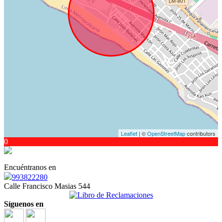
Leaflet
| ©
OpenStreetMap
contributors
0
Encuéntranos en
993822280
Calle Francisco Masias 544
Síguenos en