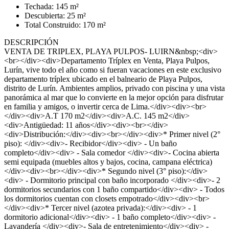
Techada: 145 m²
Descubierta: 25 m²
Total Construido: 170 m²
DESCRIPCIÓN
VENTA DE TRIPLEX, PLAYA PULPOS- LUIRN&nbsp;<div>
<br></div><div>Departamento Tríplex en Venta, Playa Pulpos,
Lurín, vive todo el año como si fueran vacaciones en este exclusivo
departamento tríplex ubicado en el balneario de Playa Pulpos,
distrito de Lurín. Ambientes amplios, privado con piscina y una vista
panorámica al mar que lo convierte en la mejor opción para disfrutar
en familia y amigos, o invertir cerca de Lima.</div><div><br>
</div><div>A.T 170 m2</div><div>A.C. 145 m2</div>
<div>Antigüedad: 11 años</div><div><br></div>
<div>Distribución:</div><div><br></div><div>* Primer nivel (2°
piso): </div><div>- Recibidor</div><div> - Un baño
completo</div><div> - Sala comedor </div><div>- Cocina abierta
semi equipada (muebles altos y bajos, cocina, campana eléctrica)
</div><div><br></div><div>* Segundo nivel (3° piso):</div>
<div> - Dormitorio principal con baño incorporado </div><div>- 2
dormitorios secundarios con 1 baño compartido</div><div> - Todos
los dormitorios cuentan con closets empotrado</div><div><br>
</div><div>* Tercer nivel (azotea privada):</div><div> - 1
dormitorio adicional</div><div> - 1 baño completo</div><div> -
Lavandería </div><div>- Sala de entretenimiento</div><div> -