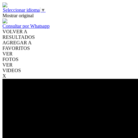
Seleccionar idioma
▼
Mostrar original
Consultar por Whatsapp
VOLVER A
RESULTADOS
AGREGAR A
FAVORITOS
VER
FOTOS
VER
VIDEOS
X