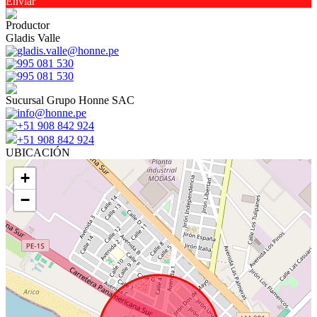
Enviar
Productor
Gladis Valle
gladis.valle@honne.pe
995 081 530
995 081 530
Sucursal Grupo Honne SAC
info@honne.pe
+51 908 842 924
+51 908 842 924
UBICACIÓN
+
−