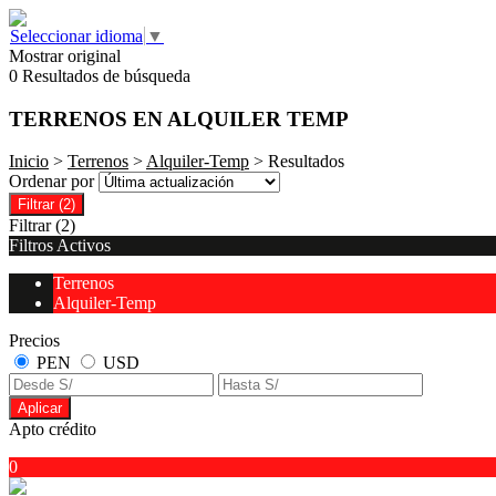
Seleccionar idioma
▼
Mostrar original
0 Resultados de búsqueda
TERRENOS EN ALQUILER TEMP
Inicio
>
Terrenos
>
Alquiler-Temp
> Resultados
Ordenar por
Filtrar
(2)
Filtrar
(2)
Filtros Activos
Terrenos
Alquiler-Temp
Precios
PEN
USD
Aplicar
Apto crédito
0